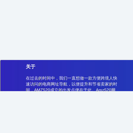
关于
在过去的时间中，我们一直想做一款方便跨境人快
速访问的电商网址导航，以便提升和节省卖家的时
间，AMZ520成立的出发点便在于此。Amz520网
址导航，将持续给大家带来更好的工具，更好的资
源和信息，跨境之路，从AMZ520开始！