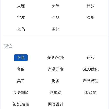
大连
天津
长沙
宁波
金华
温州
义乌
常州
职位:
不限
销售/实操
运营
客服
产品开发
SEO优化
美工
财务
产品经理
英语翻译
跟单员
采购员
策划/编辑
网页设计