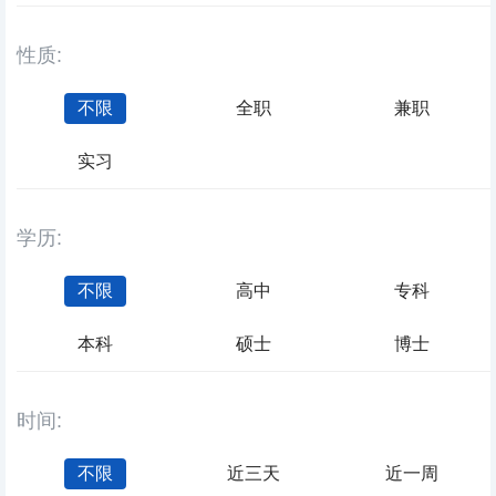
性质:
不限
全职
兼职
实习
学历:
不限
高中
专科
本科
硕士
博士
时间:
不限
近三天
近一周