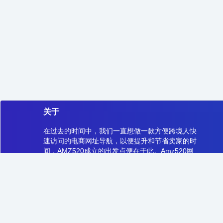
关于
在过去的时间中，我们一直想做一款方便跨境人快
速访问的电商网址导航，以便提升和节省卖家的时
间，AMZ520成立的出发点便在于此。Amz520网
址导航，将持续给大家带来更好的工具，更好的资
源和信息，跨境之路，从AMZ520开始！