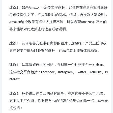
建议
：如果
一定要文字商标，记住你在注册商标时最好
2
Amazon
考虑仅提供文字，不提供图片的商标。
但是，再次跟大家说明，
这个政策有点让人捉摸不透，所以希望
在不久的
Amazon
Amazon
将来能够对此政策进行改变或者说明。
建议
：认真准备几张带有商标的图片，
这包括：产品上丝印或
3
者挂牌要申请品牌备案的商标，产品包装上能够体现商标。
建议
：认真做好自己的网站，并创建一个社交平台公司页面。
4
这些社交平台包括：
Facebook、
Instagram、
Twitter、
YouTube、
Pi
nterest
建议
：务必讲出你自己的品牌故事，
注意这并不是公司介绍，
5
更不是工厂介绍，你要把自己的品牌在这里说的酷一点，写作要
点包括：