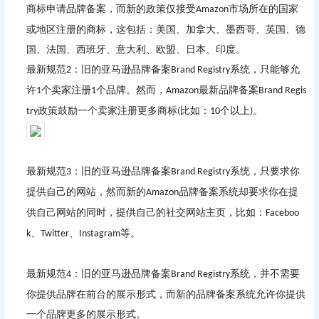
商标申请品牌备案，而新的政策仅接受
市场所在的国家
Amazon
或地区注册的商标，这包括：美国、加拿大、墨西哥、英国、德
国、法国、西班牙、意大利、欧盟、日本、印度。
最新规范
：
旧的亚马逊品牌备案
系统，只能够允
2
Brand Registry
许
个卖家注册
个品牌。然而，
最新品牌备案
1
1
Amazon
Brand Regis
政策鼓励一个卖家注册更多商标
比如：
个以上
。
try
(
10
)
最新规范
：
旧的亚马逊品牌备案
系统，只要求你
3
Brand Registry
提供自己的网站，然而新的
品牌备案系统却要求你在提
Amazon
供自己网站的同时，提供自己的社交网站主页，比如：
Faceboo
、
、
等。
k
Twitter
Instagram
最新规范
：
旧的亚马逊品牌备案
系统，并不需要
4
Brand Registry
你提供品牌在前台的展示形式，而新的品牌备案系统允许你提供
一个品牌更多的展示形式。