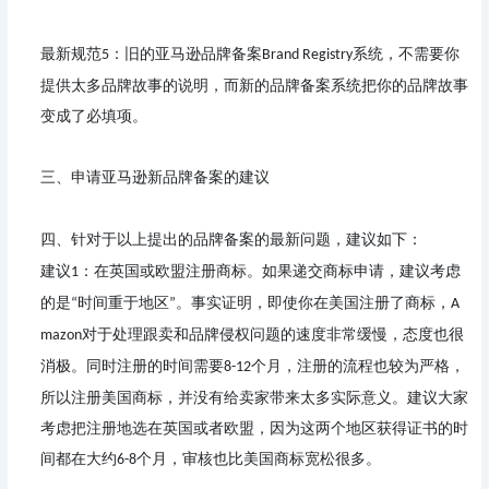
最新规范
：
旧的亚马逊品牌备案
系统，不需要你
5
Brand Registry
提供太多品牌故事的说明，而新的品牌备案系统把你的品牌故事
变成了必填项。
申请亚马逊新品牌备案的建议
三、
针对于以上提出的品牌备案的最新问题，建议如下：
四、
建议
：
在英国或欧盟注册商标。如果递交商标申请，建议考虑
1
的是
时间重于地区
。事实证明，即使你在美国注册了商标，
“
”
A
对于处理跟卖和品牌侵权问题的速度非常缓慢，态度也很
mazon
消极。同时注册的时间需要
个月，注册的流程也较为严格，
8-12
所以注册美国商标，并没有给卖家带来太多实际意义。
建议大家
考虑把注册地选在英国或者欧盟，因为这两个地区获得证书的时
间都在大约
个月，审核也比美国商标宽松很多。
6-8