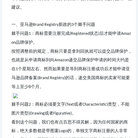
建议。
一、亚马逊
新政的
个棘手问题
Brand Registry
3
棘手问题
：
商标需要注册完成
状态
后才能申请
1
(Registered
)
Amaz
品牌保护。
on
按照调整前的规定，商标只要是拿到回执就可以提交品牌保护，
也就是从申请商标到向
递交品牌保护申请的时间大约是
Amazon
在
个星期左右。然而如果要是等到商标注册成功后才能申请亚
1
马逊品牌备案
的话，递交美国商标的卖家可能要
(Brand Registry)
等上至少
个月。
8
棘手问题
：
商标必须要文字
或者
类型，不能
2
(Text
Characteristic)
图片类型
或者
。
(Drawing
Figurative)
看到这个问题，我们也有点百思不得其解，因为任何国家的商
标，绝大多数都是带图案
的，单独文字商标注册的人非常
Logo