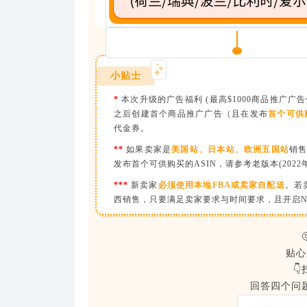
小贴士
*
本次升级的广告福利 (最高$1000商品推广广
之后创建首个商品推广广告（且在发布
首个可供购
代金券。
**
如果卖家是
美国站、日本站、欧洲五国站
销
发布首个可供购买的ASIN，请参考老版本(202
***
新卖家
必须使用本地FBA或卖家自配送
。若
西销售，只要满足卖家要求与时间要求，且开启NA
贴心

回答四个问