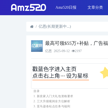
Amz520日报
文章分类
线下活动
Shopee & L
日报精选
SEO优化
选品策略
Shopify运营
亿恩(长期更新中...)
最高可领$55万+补贴，广告
亿恩
2025-09-12
2197
目录
1. 新卖家入门大礼包资格要求
2. 三大升级规则全方位解析
3. 亚马逊各站点任务与福利