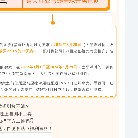
告代金券)需额外满足时间要求：
2025年8月20日
（太平洋时间）及
买ASIN的90天内
），否则将获得$50固定金额的商品推广广告
售的卖家，在
2022年3月1日至2024年2月29日
（太平洋时间）期间
2年或2023年)新卖家入门大礼包相关任务及福利条件。
卖家之前使用亚马逊物流远程配送(NARF)在加拿大、墨西哥、巴
RF的时间需要在2023年8月1日或之后，也符合福利资格。
🤔规则搞不清？
送上自测小工具！
扫描下方二维码👇
题，自测各站点福利资格！