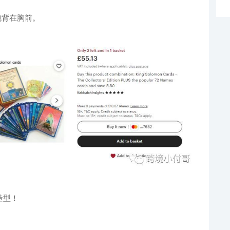
包背在胸前。
造型！