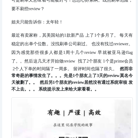
可是刷单又意味着可能被封号！想想心好累啊。既然刷单危险，
要不刷些review？
姐夫只能告诉你：太年轻！
最近有卖家称，其美国站的1款新产品 上了1个多月了。 每天有
稳定的出单个位数。没找刷单公司刷过。 也没有找过reviewer。
因为感觉那些很多人都是1周十几个review 早就被亚马逊flag
了。。
然后这几天才开始做
review
找了
2
个朋友
1
个是
prime
会员
2
个人下单的时间隔了一周多。
留评时间也隔了很久。
然而非
常奇葩的事情发生了。。。
先是
1
个朋友上了
3
天的
review
莫名今
天被删了。。
然后另
1
个朋友的
review
居然没有通过系统审核 发
不上去。。。
系统提示发上来给大家看看。。