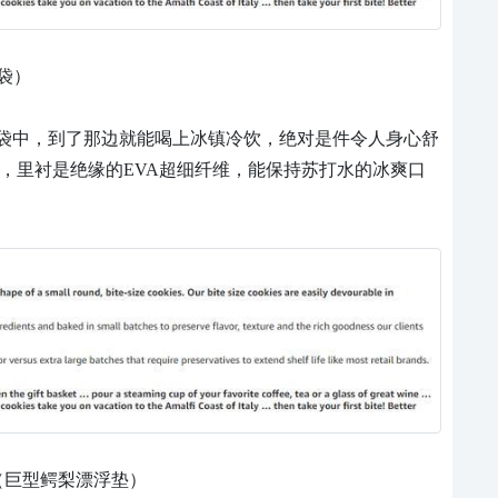
冷却袋）
袋中，到了那边就能喝上冰镇冷饮，绝对是件令人身心舒
，里衬是绝缘的EVA超细纤维，能保持苏打水的冰爽口
 Float（巨型鳄梨漂浮垫）