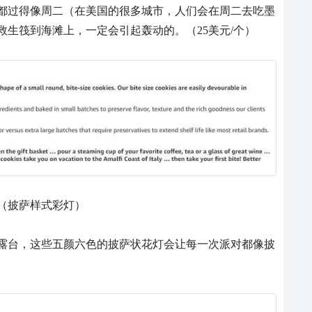
都过得像周二（在美国的很多城市，人们会在周二去吃墨
救生筏到海滩上，一定会引起轰动的。（25美元/个）
anterns（披萨样式彩灯）
露台，这些五颜六色的披萨状花灯会让每一次派对都像披