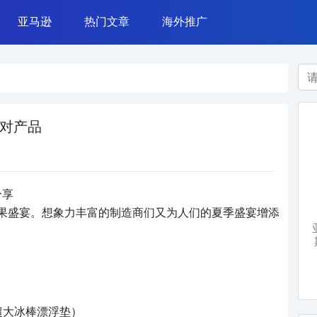
亚马逊
热门文章
海外推广
azada 运营
亚马逊广告
常用工具
TikTok营销
亚马逊运营
网赚案例
Instagram营销
亚马逊政策
干货杂谈
Google广告
运营技能
Facebook广告
派对产品
分享
果盛宴。想象力丰富的制造商们又为人们的夏季盛宴增添
loat（超大冰棒漂浮垫）