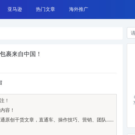
亚马逊
热门文章
海外推广
azada 运营
亚马逊广告
常用工具
TikTok营销
亚马逊运营
网赚案例
Instagram营销
亚马逊政策
干货杂谈
Google广告
运营技能
Facebook广告
包裹来自中国！
帽
关注！
文内容！
原创干货文章，直通车、操作技巧、营销、团队......