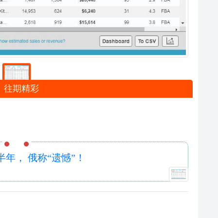
往期精彩
年， 俄称“遗憾”！