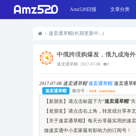
Amz520日报
文章分类
线下活动
Shopee & L
日报精选
SEO优化
选品策略
Shopify运营
速卖通草帽(长期更新中...)
中俄跨境购爆发，俄九成海外
速卖通草帽
2017-07-08
1
2017-07-08
速卖通草帽
速卖通草帽
速卖通草
速卖通草帽
微信号：
smt_caomao
【新朋友】请点击标题下方“
速卖通草帽
”
【老朋友】请点击右上角，转发或分享本
【关于速卖通草帽】每天分享最实用的速卖通
做速卖通中小卖家最有影响力的订阅号！