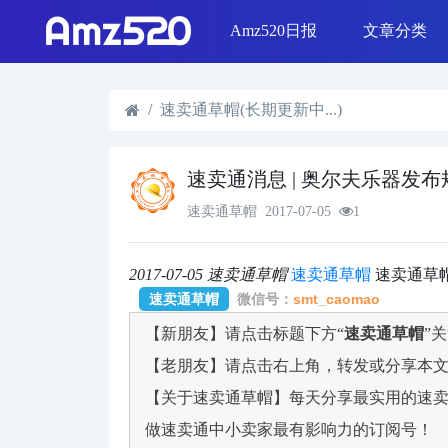
Amz520日报
文章分类
线下活动
Shopee & L
日报精选
SEO优化
选品策略
Shopify运营
速卖通草帽(长期更新中...)
速卖通消息 | 奥尔夫乐器发
速卖通草帽
2017-07-05
1
2017-07-05
速卖通草帽
速卖通草帽
速卖通草
速卖通草帽
微信号：
smt_caomao
【新朋友】请点击标题下方“
速卖通草帽
”
【老朋友】请点击右上角，转发或分享本
【关于速卖通草帽】每天分享最实用的速卖通
做速卖通中小卖家最有影响力的订阅号！