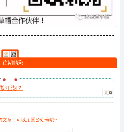
往期精彩
笑傲江湖？
的文章，可以顶置公众号哦~