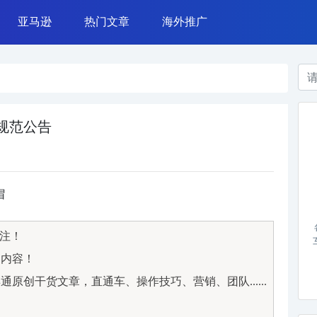
亚马逊
热门文章
海外推广
azada 运营
亚马逊广告
常用工具
TikTok营销
亚马逊运营
网赚案例
Instagram营销
亚马逊政策
干货杂谈
Google广告
运营技能
Facebook广告
布规范公告
帽
关注！
文内容！
原创干货文章，直通车、操作技巧、营销、团队......