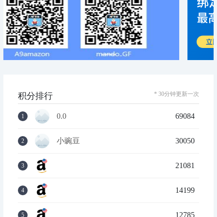
* 30分钟更新一次
积分排行
0.0
69084
1
小豌豆
30050
2
21081
3
14199
4
12785
5