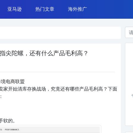
亚马逊
热门文章
海外推广
azada 运营
亚马逊广告
常用工具
TikTok营销
亚马逊运营
网赚案例
Instagram营销
亚马逊政策
干货杂谈
Google广告
运营技能
Facebook广告
指尖陀螺，还有什么产品毛利高？
跨境电商联盟
卖家开始清库存换战场，究竟还有哪些产品毛利高？下面
：
手软的。