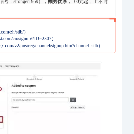
tronger1959），
酬劳优厚
，100元起，上不封
om/zh/stlb/）
t.com/cn/signup/?ID=2307）
gx.com/v2/pns/reg/channel/signup.htm?channel=stlb）