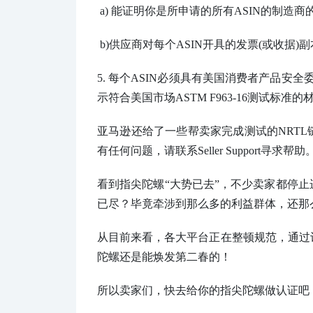
a)
能证明你是所申请的所有ASIN的制造商
b)
供应商对每个ASIN开具的发票(或收据)
5.
每个ASIN必须具有美国消费者产品安全
示符合美国市场
ASTM F963-16
测试标准的
亚马逊还给了一些帮卖家完成测试的NRT
有任何问题，请联系
Seller Support
寻求帮助
看到指尖陀螺“大势已去”，不少卖家都停
已尽？毕竟牵涉到那么多的利益群体，还那
从目前来看，各大平台正在整顿规范，通过
陀螺还是能焕发第二春的！
所以卖家们，快去给你的指尖陀螺做认证吧