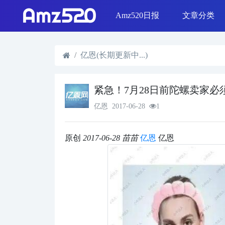
Amz520日报
文章分类
线下活动
Shopee & L
日报精选
SEO优化
选品策略
Shopify运营
亿恩(长期更新中...)
紧急！7月28日前陀螺卖家必
亿恩
2017-06-28
1
原创
2017-06-28
苗苗
亿恩
亿恩