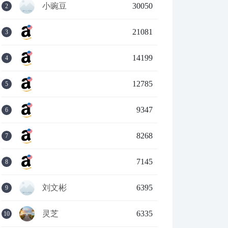
小豌豆
30050
2
21081
3
14199
4
12785
5
9347
6
8268
7
7145
8
刘文彬
6395
9
灵芝
6335
10