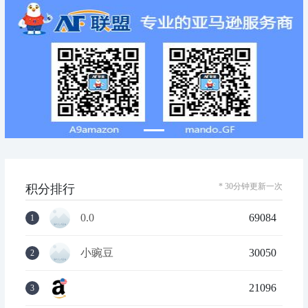
* 30分钟更新一次
积分排行
0.0
69084
1
小豌豆
30050
2
21096
3