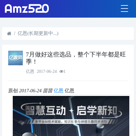
亿恩(长期更新中...)
7月做好这些选品，整个下半年都是旺
季！
亿恩
2017-06-24
1
原创
2017-06-24
苗苗
亿恩
亿恩