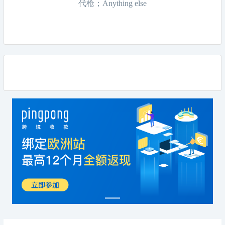
代枪；Anything else