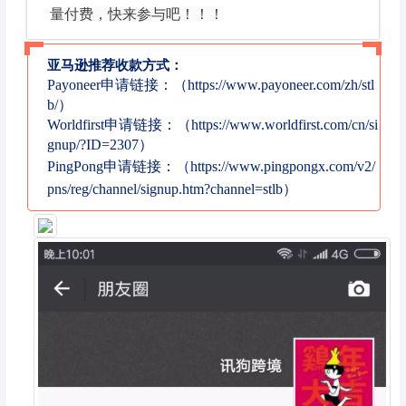
量付费，快来参与吧！！！
亚马逊推荐收款方式：
Payoneer申请链接：（https://www.payoneer.com/zh/stl
b/）
Worldfirst申请链接：（https://www.worldfirst.com/cn/si
gnup/?ID=2307）
PingPong申请链接：
（
https://www.pingpongx.com/v2/
pns/reg/channel/signup.htm?channel=stlb）