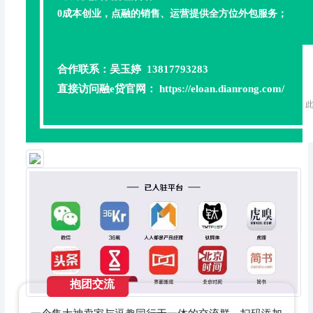
0成本创业，点融的销售、运营提供全方位外包服务；
合作联系：吴玉婷 13817793283
直接访问融e贷官网： https://eloan.dianrong.com/
抱团交流